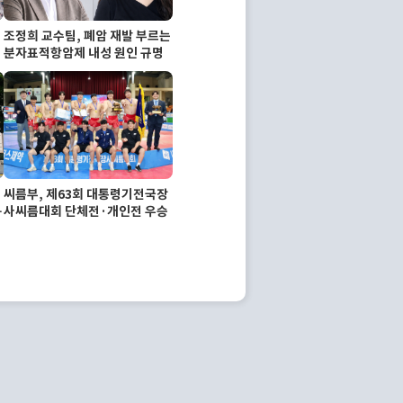
고
조정희 교수팀, 폐암 재발 부르는
분자표적항암제 내성 원인 규명
씨름부, 제63회 대통령기전국장
따
사씨름대회 단체전·개인전 우승