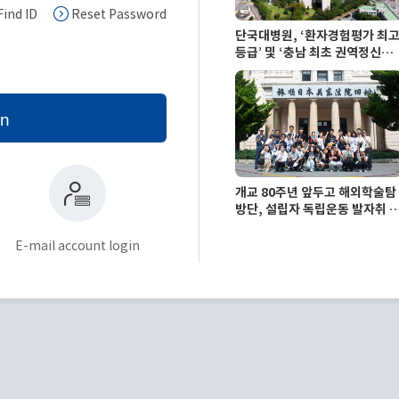
Find ID
Reset Password
단국대병원, ‘환자경험평가 최
등급’ 및 ‘충남 최초 권역정신응
급의료센터’ 지정
in
개교 80주년 앞두고 해외학술탐
방단, 설립자 독립운동 발자취 
라 창학정신 되새겨
E-mail account login