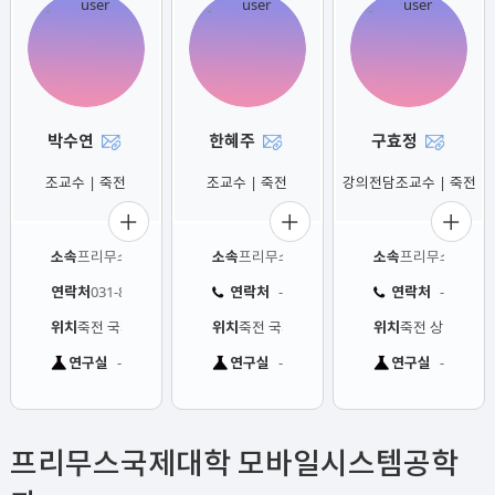
박수연
한혜주
구효정
-
-
-
조교수 | 죽전
조교수 | 죽전
강의전담조교수 | 죽전
소속
프리무스국제대학 국제경영학과
소속
프리무스국제대학 국제경영학과
소속
프리무스국제대
연락처
연락처
연락처
031-8005-3383
-
-
위치
죽전 국제관 606호
위치
죽전 국제관 612호
위치
죽전 상경관 402
연구실
연구실
연구실
-
-
-
프리무스국제대학 모바일시스템공학