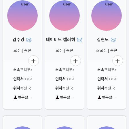
김수경
데이비드 켈러허
김현도
-
-
-
교수 | 죽전
교수 | 죽전
조교수 | 죽전
소속
프리무스국제대학 국제경영학과
소속
프리무스국제대학 국제경영학과
소속
프리무스국제대
연락처
연락처
연락처
031-8005-3376
031-8005-3375
031-8005-33
위치
죽전 국제관 602호
위치
죽전 국제관 604호
위치
죽전 국제관 42
연구실
연구실
연구실
-
-
-