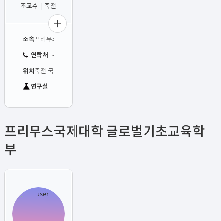
조교수 | 죽전
소속
프리무스국제대학 한국학과
연락처
-
위치
죽전 국제관 419호
연구실
-
프리무스국제대학 글로벌기초교육학
부