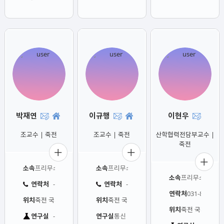
박재연
이규행
이현우
-
-
-
조교수 | 죽전
조교수 | 죽전
산학협력전담부교수 |
죽전
소속
프리무스국제대학 모바일시스템공학과
소속
프리무스국제대학 모바일시스템공학과
소속
프리무스국제대
연락처
연락처
-
-
연락처
031-8005-32
위치
죽전 국제관 611호
위치
죽전 국제관 603호
위치
죽전 국제관 60
연구실
연구실
통신 및 지능 연구실
-