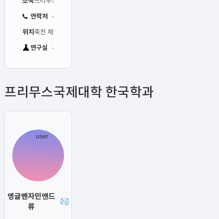
소속
프리무스국제대학 바이오소재융합공학과
연락처
-
위치
죽전 제3공학관 506호
연구실
-
프리무스국제대학 한국학과
엥글벤자민앤드
류
-