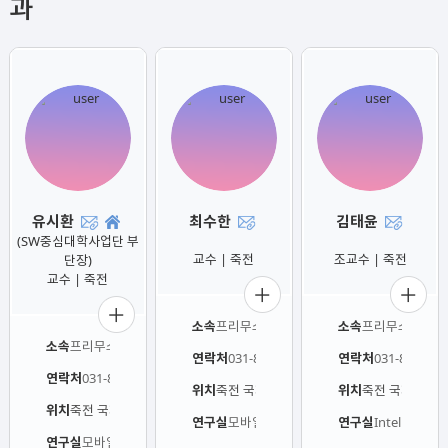
과
유시환
최수한
김태윤
(SW중심대학사업단 부
-
-
교수 | 죽전
조교수 | 죽전
단장)
교수 | 죽전
소속
프리무스국제대학 모바일시스템공학과
소속
프리무스국제대
소속
프리무스국제대학 모바일시스템공학과
연락처
연락처
031-8005-3243
031-8005-36
연락처
031-8005-3240
위치
죽전 국제관 601호
위치
죽전 국제관 41
위치
죽전 국제관 615호
연구실
모바일ICT융합연구실
연구실
Intelligen
연구실
모바일운영체제 연구실