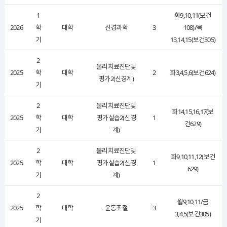
1
화9,10,11(보건
2026
학
대학
신경과학
3
108)/목
기
13,14,15(보건305)
2
물리치료진단및
2025
학
대학
2
화3,4,5,6(보건624)
평가2(신경계)
기
2
물리치료진단및
화14,15,16,17(보
2025
학
대학
평가실습2(신경
1
건629)
기
계)
2
물리치료진단및
화9,10,11,12(보건
2025
학
대학
평가실습2(신경
1
629)
기
계)
2
월9,10,11/금
2025
학
대학
운동조절
3
3,4,5(보건305)
기