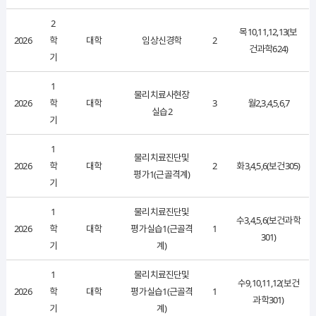
2
목10,11,12,13(보
2026
학
대학
임상신경학
2
건과학624)
기
1
물리치료사현장
2026
학
대학
3
월2,3,4,5,6,7
실습2
기
1
물리치료진단및
2026
학
대학
2
화3,4,5,6(보건305)
평가1(근골격계)
기
1
물리치료진단및
수3,4,5,6(보건과학
2026
학
대학
평가실습1(근골격
1
301)
기
계)
1
물리치료진단및
수9,10,11,12(보건
2026
학
대학
평가실습1(근골격
1
과학301)
기
계)