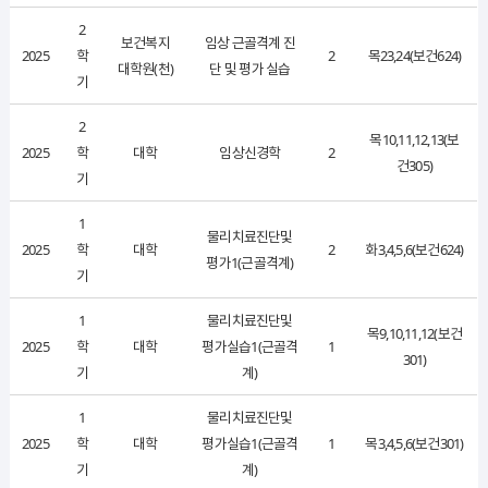
2
보건복지
임상 근골격계 진
2025
학
2
목23,24(보건624)
대학원(천)
단 및 평가 실습
기
2
목10,11,12,13(보
2025
학
대학
임상신경학
2
건305)
기
1
물리치료진단및
2025
학
대학
2
화3,4,5,6(보건624)
평가1(근골격계)
기
1
물리치료진단및
목9,10,11,12(보건
2025
학
대학
평가실습1(근골격
1
301)
기
계)
1
물리치료진단및
2025
학
대학
평가실습1(근골격
1
목3,4,5,6(보건301)
기
계)