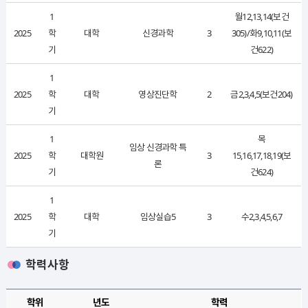
1
월12,13,14(보건
2025
학
대학
신경과학
3
305)/화9,10,11(보
기
건622)
1
2025
학
대학
영상진단학
2
금2,3,4,5(보건204)
기
1
목
임상 신경과학 특
2025
학
대학원
3
15,16,17,18,19(보
론
기
건624)
1
2025
학
대학
임상실습5
3
수2,3,4,5,6,7
기
학력사항
학위
년도
학력