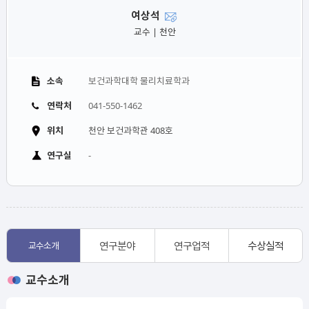
여상석
교수 | 천안
소속
보건과학대학 물리치료학과
연락처
041-550-1462
위치
천안 보건과학관 408호
연구실
-
연구분야
연구업적
수상실적
교수소개
교수소개