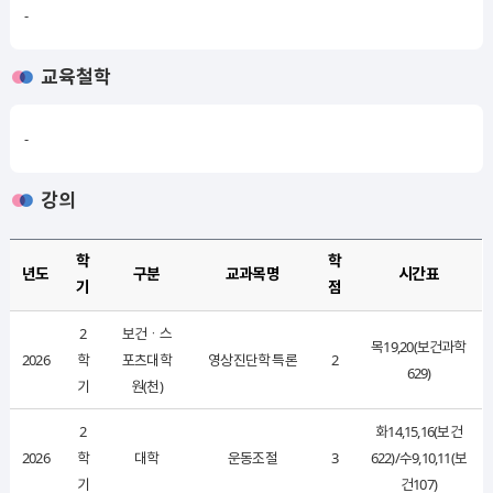
-
교육철학
-
강의
학
학
년도
구분
교과목명
시간표
기
점
2
보건ㆍ스
목19,20(보건과학
2026
학
포츠대학
영상진단학 특론
2
629)
기
원(천)
2
화14,15,16(보건
2026
학
대학
운동조절
3
622)/수9,10,11(보
기
건107)