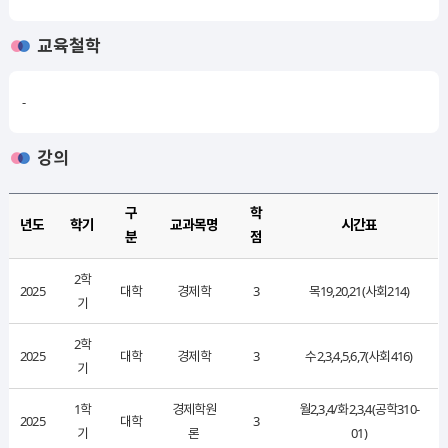
교육철학
-
강의
구
학
년도
학기
교과목명
시간표
분
점
2학
2025
대학
경제학
3
목19,20,21(사회214)
기
2학
2025
대학
경제학
3
수2,3,4,5,6,7(사회416)
기
1학
경제학원
월2,3,4/화2,3,4(공학310-
2025
대학
3
기
론
01)